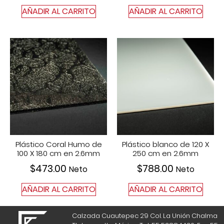
AÑADIR AL CARRITO
AÑADIR AL CARRITO
Plástico Coral Humo de
Plástico blanco de 120 X
100 X 180 cm en 2.6mm
250 cm en 2.6mm
$
473.00
$
788.00
Neto
Neto
AÑADIR AL CARRITO
AÑADIR AL CARRITO
Calzada Cuautepec 29 Col. La Unión Chalma