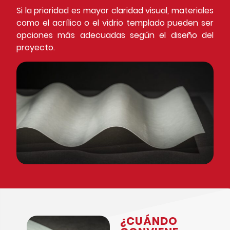
Si la prioridad es mayor claridad visual, materiales
como el
acrílico
o el
vidrio templado
pueden ser
opciones más adecuadas según el diseño del
proyecto.
¿CUÁNDO