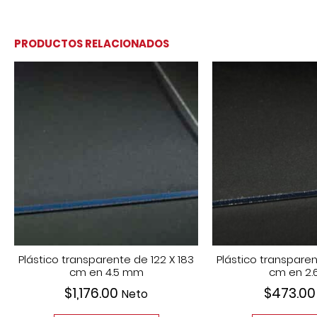
PRODUCTOS RELACIONADOS
Plástico transparente de 122 X 183
Plástico transparen
cm en 4.5 mm
cm en 2
$
1,176.00
$
473.00
Neto