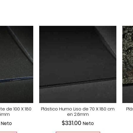
te de 100 X 180
Plástico Humo Liso de 70 X 180 cm
Plá
.6mm
en 2.6mm
$
331.00
Neto
Neto