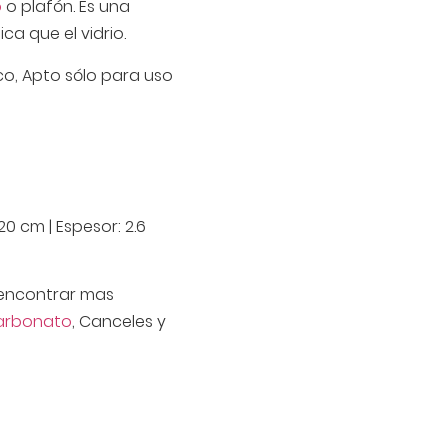
o
o plafón. Es una
ca que el vidrio.
co, Apto sólo para uso
20 cm | Espesor: 2.6
encontrar mas
carbonato
, Canceles y