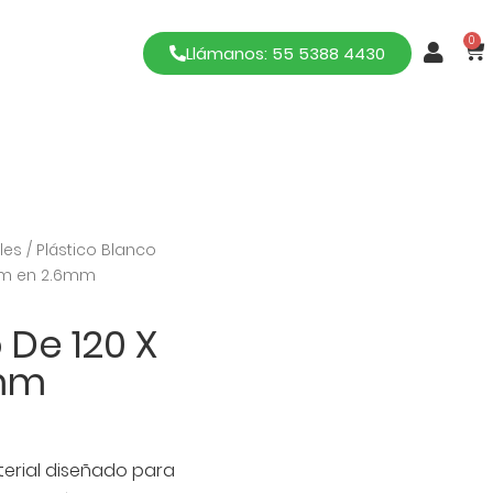
0
Llámanos: 55 5388 4430
les
/
Plástico Blanco
 cm en 2.6mm
 De 120 X
6mm
aterial diseñado para