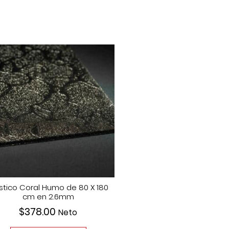
stico Coral Humo de 80 X 180
cm en 2.6mm
$
378.00
Neto