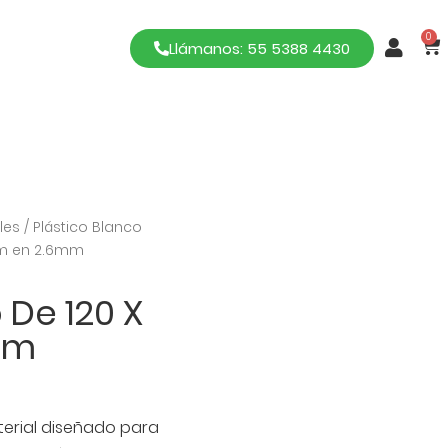
0
Llámanos: 55 5388 4430
les
/
Plástico Blanco
 cm en 2.6mm
 De 120 X
mm
aterial diseñado para