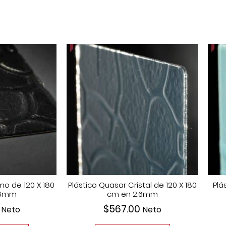
mo de 120 X 180
Plástico Quasar Cristal de 120 X 180
Plá
.6mm
cm en 2.6mm
$
567.00
Neto
Neto