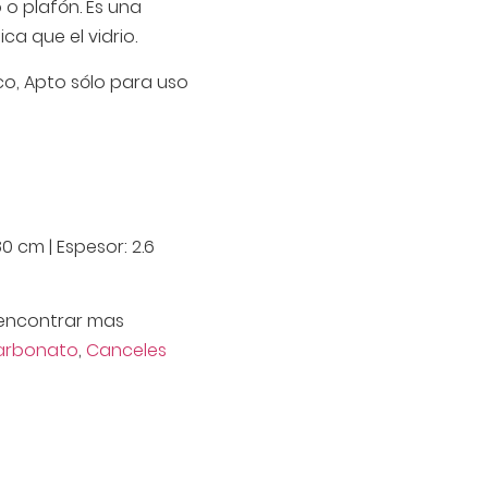
o plafón. Es una
ca que el vidrio.
co, Apto sólo para uso
80 cm | Espesor: 2.6
encontrar mas
carbonato
,
Canceles