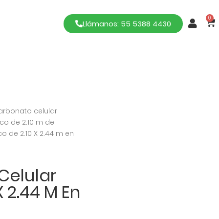
0
Llámanos: 55 5388 4430
arbonato celular
nco de 2.10 m de
o de 2.10 X 2.44 m en
Celular
X 2.44 M En