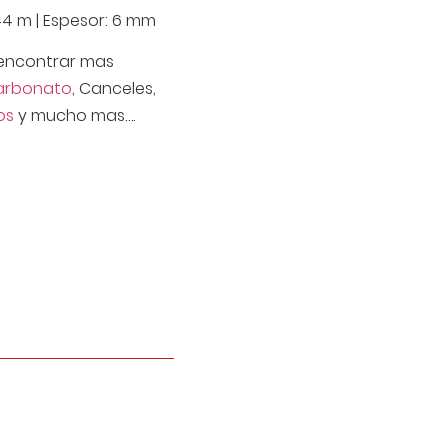
.44 m | Espesor: 6 mm
encontrar mas
carbonato
, Canceles,
os
y mucho mas….