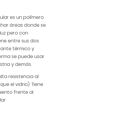
ular es un polímero
echar áreas donde se
 luz pero con
ene entre sus dos
lante térmico y
 forma se puede usar
stria y demás.
Alta resistencia al
ue el vidrio). Tiene
ento frente al
lar