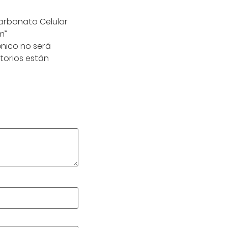
carbonato Celular
m”
ónico no será
torios están