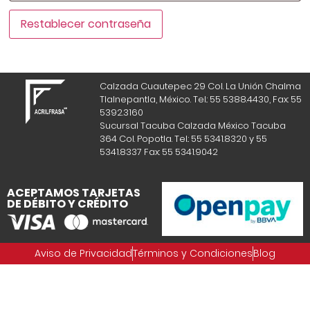
Restablecer contraseña
Calzada Cuautepec 29 Col. La Unión Chalma
Tlalnepantla, México. Tel.: 55 5388.4430, Fax: 55
5392.3160
Sucursal Tacuba Calzada México Tacuba
364 Col. Popotla. Tel.: 55 5341.8320 y 55
5341.8337 Fax: 55 5341.9042
ACEPTAMOS TARJETAS
DE DÉBITO Y CRÉDITO
Aviso de Privacidad
Términos y Condiciones
Blog