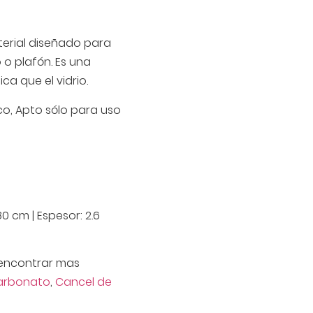
aterial diseñado para
o plafón. Es una
ca que el vidrio.
co, Apto sólo para uso
0 cm | Espesor: 2.6
encontrar mas
carbonato
,
Cancel de