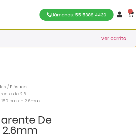
1
Llámanos: 55 5388 4430
Ver carrito
les
/
Plástico
rente de 2.6
 X 180 cm en 2.6mm
parente De
n 2.6mm