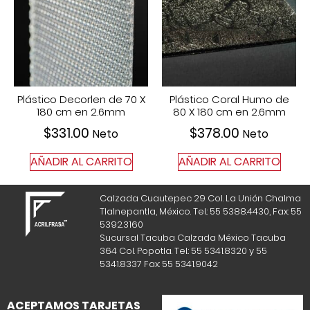
Plástico Decorlen de 70 X
Plástico Coral Humo de
180 cm en 2.6mm
80 X 180 cm en 2.6mm
$
331.00
$
378.00
Neto
Neto
AÑADIR AL CARRITO
AÑADIR AL CARRITO
Calzada Cuautepec 29 Col. La Unión Chalma
Tlalnepantla, México. Tel.: 55 5388.4430, Fax: 55
5392.3160
Sucursal Tacuba Calzada México Tacuba
364 Col. Popotla. Tel.: 55 5341.8320 y 55
5341.8337 Fax: 55 5341.9042
ACEPTAMOS TARJETAS