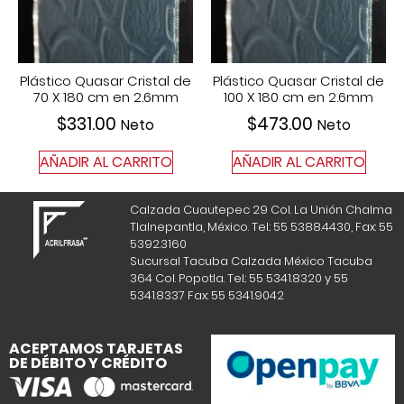
Plástico Quasar Cristal de
Plástico Quasar Cristal de
70 X 180 cm en 2.6mm
100 X 180 cm en 2.6mm
$
331.00
$
473.00
Neto
Neto
AÑADIR AL CARRITO
AÑADIR AL CARRITO
Calzada Cuautepec 29 Col. La Unión Chalma
Tlalnepantla, México. Tel.: 55 5388.4430, Fax: 55
5392.3160
Sucursal Tacuba Calzada México Tacuba
364 Col. Popotla. Tel.: 55 5341.8320 y 55
5341.8337 Fax: 55 5341.9042
ACEPTAMOS TARJETAS
DE DÉBITO Y CRÉDITO