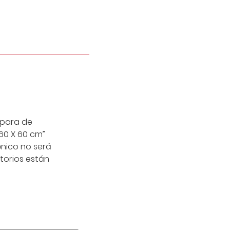
mpara de
60 X 60 cm”
ónico no será
torios están