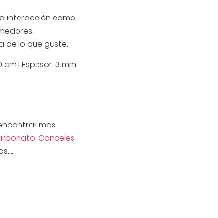
ta interacción como
omedores.
de lo que guste.
0 cm | Espesor: 3 mm
encontrar mas
carbonato
,
Canceles
s….