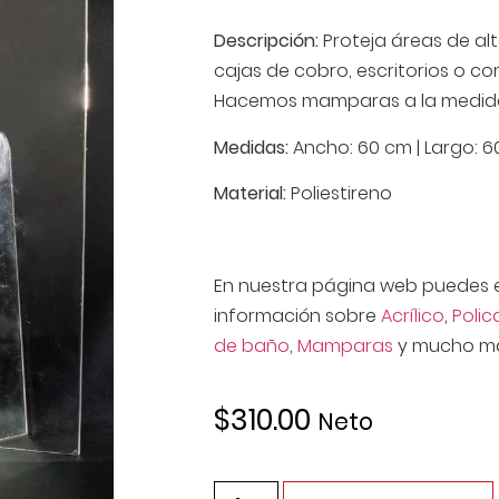
Descripción:
Proteja áreas de al
cajas de cobro, escritorios o c
Hacemos mamparas a la medida 
Medidas:
Ancho: 60 cm | Largo: 6
Material:
Poliestireno
En nuestra página web puedes 
información sobre
Acrílico
,
Poli
de baño
,
Mamparas
y mucho ma
$
310.00
Neto