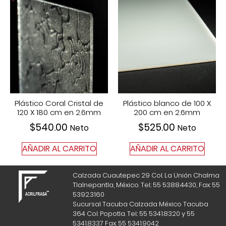
Plástico Coral Cristal de
Plástico blanco de 100 X
120 X 180 cm en 2.6mm
200 cm en 2.6mm
$
540.00
$
525.00
Neto
Neto
AÑADIR AL CARRITO
AÑADIR AL CARRITO
Calzada Cuautepec 29 Col. La Unión Chalma
Tlalnepantla, México. Tel.: 55 5388.4430, Fax: 55
5392.3160
Sucursal Tacuba Calzada México Tacuba
364 Col. Popotla. Tel.: 55 5341.8320 y 55
5341.8337 Fax: 55 5341.9042